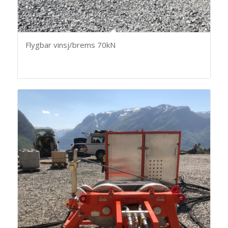
Flygbar vinsj/brems 70kN